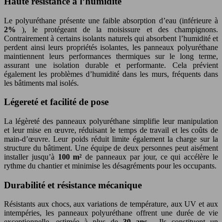
Haute résistance à l’humidité
Le polyuréthane présente une faible absorption d’eau (inférieure à
2%
), le protégeant de la moisissure et des champignons.
Contrairement à certains isolants naturels qui absorbent l’humidité et
perdent ainsi leurs propriétés isolantes, les panneaux polyuréthane
maintiennent leurs performances thermiques sur le long terme,
assurant une isolation durable et performante. Cela prévient
également les problèmes d’humidité dans les murs, fréquents dans
les bâtiments mal isolés.
Légereté et facilité de pose
La légèreté des panneaux polyuréthane simplifie leur manipulation
et leur mise en œuvre, réduisant le temps de travail et les coûts de
main-d’œuvre. Leur poids réduit limite également la charge sur la
structure du bâtiment. Une équipe de deux personnes peut aisément
installer jusqu’à
100 m²
de panneaux par jour, ce qui accélère le
rythme du chantier et minimise les désagréments pour les occupants.
Durabilité et résistance mécanique
Résistants aux chocs, aux variations de température, aux UV et aux
intempéries, les panneaux polyuréthane offrent une durée de vie
exceptionnelle, estimée à plus de
30 ans
. Ils constituent un